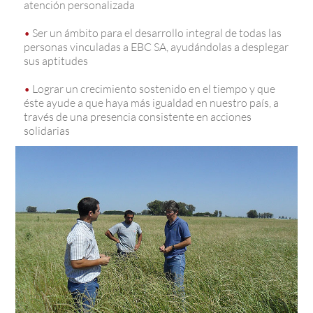
atención personalizada
•
Ser un ámbito para el desarrollo integral de todas las
personas vinculadas a EBC SA, ayudándolas a desplegar
sus aptitudes
•
Lograr un crecimiento sostenido en el tiempo y que
éste ayude a que haya más igualdad en nuestro país, a
través de una presencia consistente en acciones
solidarias